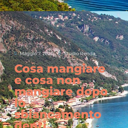
Maggio 7, 2020
Studio Renda
Cosa mangiare
e cosa non
mangiare dopo
lo
sbiancamento
denti