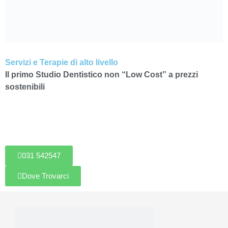
Servizi e Terapie di alto livello
Il primo Studio Dentistico non “Low Cost” a prezzi
sostenibili
Venite a trovarci.
Avrete una buona occasione per continuare a sorridere.
031 542547
Dove Trovarci