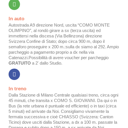
In auto
Autostrada A9 direzione Nord, uscita “COMO MONTE
OLIMPINO”, al rondò girare a sx (terza uscita) ed
immettersi nella discesa (Via Bellinzona) direzione
Svizzera Confine di Stato; dopo circa 900 m, dopo il
semaforo proseguire x 200 m.:sulla dx siamo al 292. Ampio
parcheggio a pagamento proprio a dx nella via
Catenazzi.Possibilità di avere voucher per parcheggio
GRATUITO
a 2' dallo Studio.
In treno
Dalla Stazione di Milano Centrale qualsiasi treno, circa ogni
45 minuti, che transita x COMO S. GIOVANNI. Da qui o in
Bus (la rete urbana è puntuale ed efficiente) o in taxi (circa
5 minuti) ed arrivate da Noi. Consigliamo vivamente la
fermata successiva e cioè CHIASSO (Svizzera: Canton
Ticino) dove usciti dalla Stazione, a dx a 100 m. passate la
Dogana e subito dopo a 150 m. a sx arrivate da Noi.