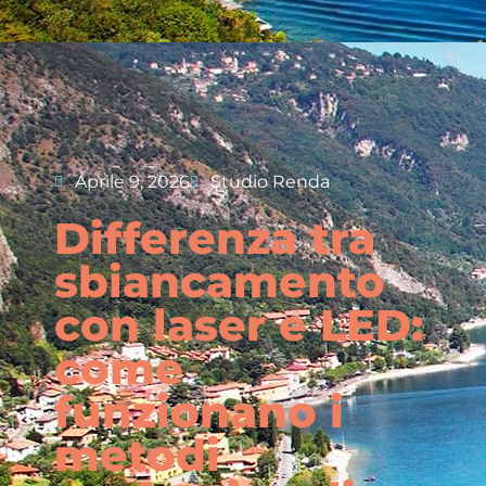
Aprile 9, 2026
Studio Renda
Differenza tra
sbiancamento
con laser e LED:
come
funzionano i
metodi