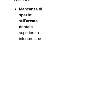
Mancanza di
spazio
:
sull’
arcata
dentale
,
superiore o
inferiore che
sia, non vi è lo
spazio
sufficiente per
permettere la
crescita dei
denti del
giudizio. In
questo caso, si
effettuata
un’estrazione
precoce;