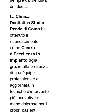
sempre dal dentista
di fiducia.
La
Clinica
Dentistica Studio
Renda
di
Como
ha
ottenuto il
riconoscimento
come
Centro
d’Eccellenza in
Implantologia
grazie alla presenza
di una équipe
professionale e
aggiornata in
tecniche d’intervento
più innovative e
meno dolorose per i
propri pazienti.