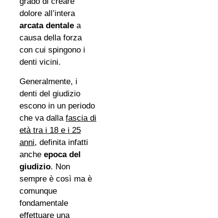
grado di creare
dolore all’intera
arcata dentale
a
causa della forza
con cui spingono i
denti vicini.
Generalmente, i
denti del giudizio
escono in un periodo
che va dalla
fascia di
età tra i 18 e i 25
anni
, definita infatti
anche
epoca del
giudizio
. Non
sempre è così ma è
comunque
fondamentale
effettuare una