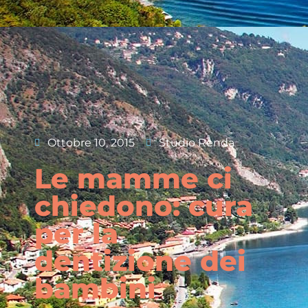
Ottobre 10, 2015
Studio Renda
Le mamme ci
chiedono: cura
per la
dentizione dei
bambini