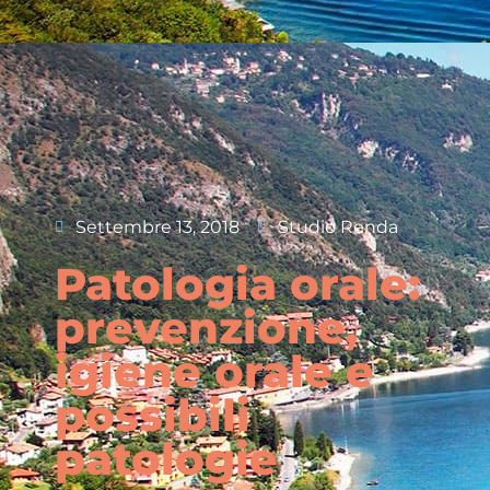
Settembre 13, 2018
Studio Renda
Patologia orale:
prevenzione,
igiene orale e
possibili
patologie