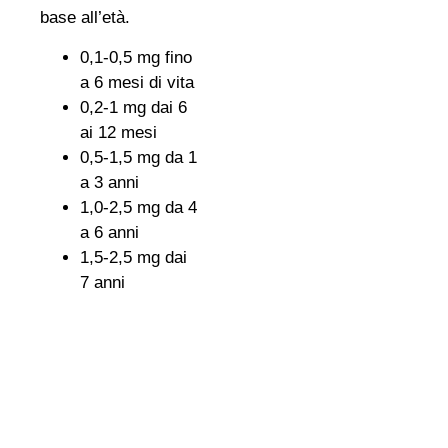
base all’età.
0,1-0,5 mg fino
a 6 mesi di vita
0,2-1 mg dai 6
ai 12 mesi
0,5-1,5 mg da 1
a 3 anni
1,0-2,5 mg da 4
a 6 anni
1,5-2,5 mg dai
7 anni
1,5-4,0 mg nei
soggetti adulti
La
fonte
principale di
fluoro sono l’
acqua
,
alcune
verdure
,
pesce
,
latte
e
carne
.