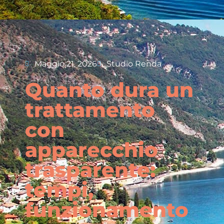
Maggio 21, 2026
Studio Renda
Quanto dura un
trattamento
con
apparecchio
trasparente:
tempi,
funzionamento