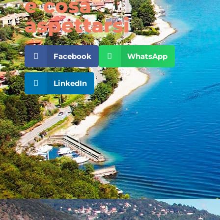
e cosa
aspettarsi
Facebook
WhatsApp
LinkedIn