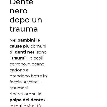
Dente
nero
dopo un
trauma
Nei
bambini
le
cause
più comuni
di
denti neri
sono
i
traumi
. I piccoli
corrono, giocano,
cadono e
prendono botte in
faccia. A volte il
trauma si
ripercuote sulla
polpa del dente
e
le toglie vitalità,