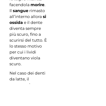
facendola
morire
.
Il
sangue
rimasto
all’interno allora
si
ossida
e il dente
diventa sempre
più scuro, fino a
scurirsi del tutto. È
lo stesso motivo
per cui i lividi
diventano viola
scuro.
Nel caso dei denti
da latte, il
processo è
fastidioso ma non
troppo grave. In
fondo sono denti