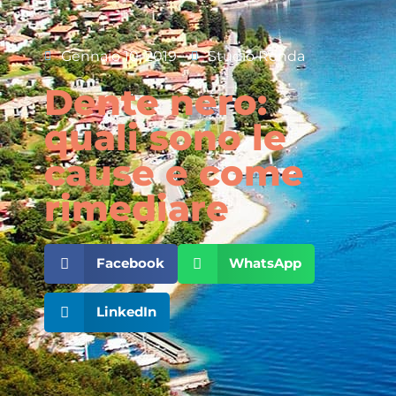
Gennaio 10, 2019
Studio Renda
Dente nero:
quali sono le
cause e come
rimediare
Facebook
WhatsApp
LinkedIn