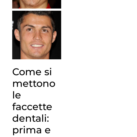
Come si
mettono
le
faccette
dentali:
prima e