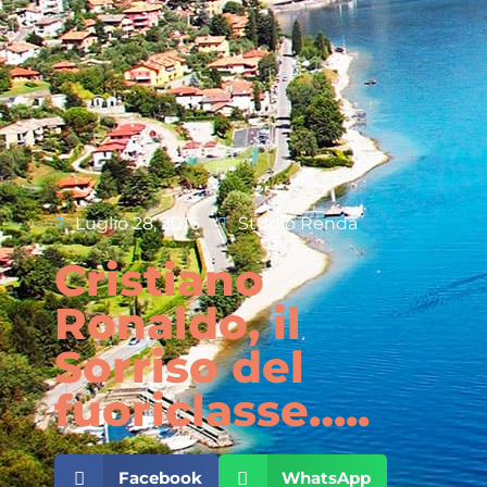
Luglio 28, 2016
Studio Renda
Cristiano
Ronaldo, il
Sorriso del
fuoriclasse…..
Facebook
WhatsApp