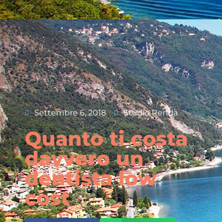
Settembre 6, 2018
Studio Renda
Quanto ti costa
davvero un
dentista low
cost