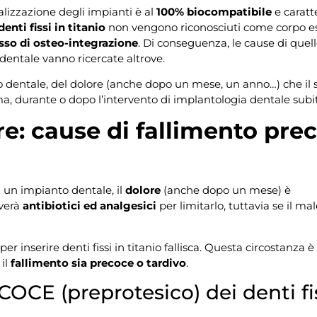
alizzazione degli impianti è al
100%
biocompatibile
e caratt
denti fissi in titanio
non vengono riconosciuti come corpo e
sso di osteo-integrazione
. Di conseguenza, le cause di quel
dentale vanno ricercate altrove.
to dentale, del dolore (anche dopo un mese, un anno…) che il
ma, durante o dopo l’intervento di implantologia dentale subi
e: cause di fallimento pre
i un impianto dentale, il
dolore
(anche dopo un mese) è
iverà
antibiotici ed analgesici
per limitarlo, tuttavia se il ma
er inserire denti fissi in titanio fallisca. Questa circostanza è
 il
fallimento sia precoce o tardivo
.
E (preprotesico) dei denti fi