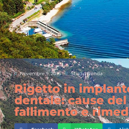
Novembre 9, 2015
Studio Renda
Rigetto in implant
dentale: cause del
fallimento e rimed