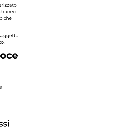
erizzato
straneo
lo che
 soggetto
to.
coce
le
ssi