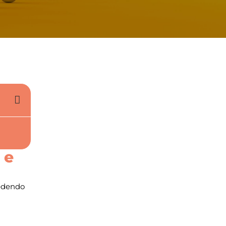
 e
redendo