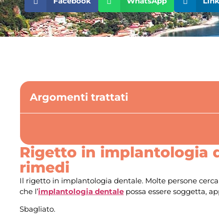
Facebook
WhatsApp
Lin
Argomenti trattati
Rigetto in implantologia 
rimedi
Il rigetto in implantologia dentale. Molte persone cerc
che l’
implantologia dentale
possa essere soggetta, appu
Sbagliato.