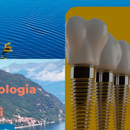
ologia
i