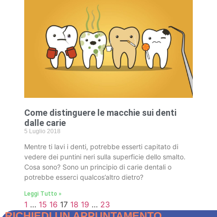
Come distinguere le macchie sui denti
dalle carie
5 Luglio 2018
Mentre ti lavi i denti, potrebbe esserti capitato di
vedere dei puntini neri sulla superficie dello smalto.
Cosa sono? Sono un principio di carie dentali o
potrebbe esserci qualcos’altro dietro?
Leggi Tutto »
1
…
15
16
17
18
19
…
23
RICHIEDI UN APPUNTAMENTO