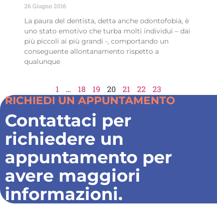
26 Giugno 2016
La paura del dentista, detta anche odontofobia, è
uno stato emotivo che turba molti individui – dai
più piccoli ai più grandi -, comportando un
conseguente allontanamento rispetto a
qualunque
Leggi Tutto »
1
…
18
19
20
21
22
23
RICHIEDI UN APPUNTAMENTO
Contattaci per
richiedere un
appuntamento per
avere maggiori
informazioni.