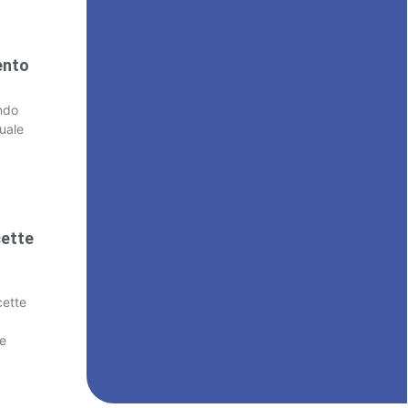
ento
ndo
uale
cette
cette
a
me