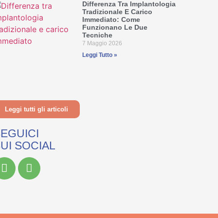
Differenza Tra Implantologia
Tradizionale E Carico
Immediato: Come
Funzionano Le Due
Tecniche
7 Maggio 2026
Leggi Tutto »
Leggi tutti gli articoli
EGUICI
UI SOCIAL