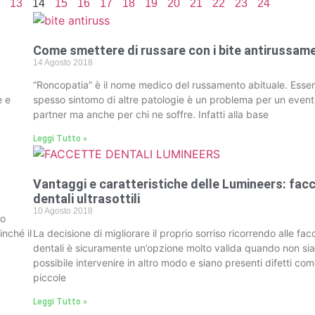
13
14
15
16
17
18
19
20
21
22
23
24
Come smettere di russare con i bite antirussam
14 Agosto 2018
“Roncopatia” è il nome medico del russamento abituale. Esse
e e
spesso sintomo di altre patologie è un problema per un event
partner ma anche per chi ne soffre. Infatti alla base
Leggi Tutto »
Vantaggi e caratteristiche delle Lumineers: fac
dentali ultrasottili
10 Agosto 2018
 o
inché il
La decisione di migliorare il proprio sorriso ricorrendo alle fac
dentali è sicuramente un’opzione molto valida quando non si
possibile intervenire in altro modo e siano presenti difetti co
piccole
Leggi Tutto »