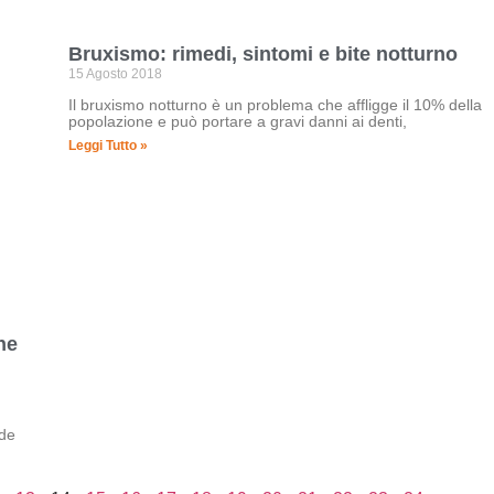
Bruxismo: rimedi, sintomi e bite notturno
15 Agosto 2018
Il bruxismo notturno è un problema che affligge il 10% della
popolazione e può portare a gravi danni ai denti,
Leggi Tutto »
he
nde