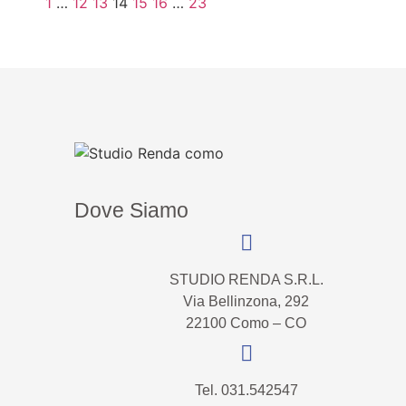
1
…
12
13
14
15
16
…
23
Dove Siamo
STUDIO RENDA S.R.L.
Via Bellinzona, 292
22100 Como – CO
Tel. 031.542547