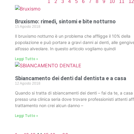
1
2
3
4
5
6
7
8
9
10
11
12
Bruxismo: rimedi, sintomi e bite notturno
15 Agosto 2018
Il bruxismo notturno è un problema che affligge il 10% della
popolazione e può portare a gravi danni ai denti, alle gengiv
all’osso alveolare. In questo articolo vogliamo quindi
Leggi Tutto »
Sbiancamento dei denti dal dentista e a casa
12 Agosto 2018
Quando si tratta di sbiancamenti dei denti – fai da te, a casa
presso una clinica seria dove trovare professionisti attenti aff
trattamento non crei alcun danno –
Leggi Tutto »