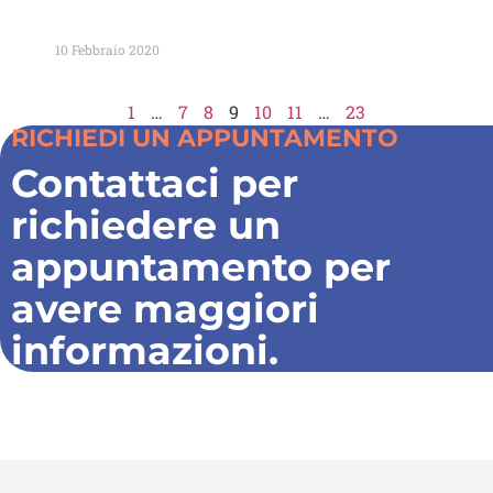
Quando è necessario rimuovere un
impianto dentale?
10 Febbraio 2020
Leggi Tutto »
1
…
7
8
9
10
11
…
23
RICHIEDI UN APPUNTAMENTO
Contattaci per
richiedere un
appuntamento per
avere maggiori
informazioni.